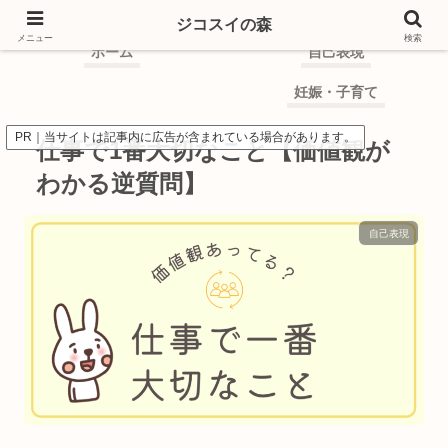
ジコスイの森
ジコスイの森
メニュー
検索
ホーム
自己表現
妊娠・子育て
PR｜当サイトは記事内に広告が含まれている場合があります。
仕事で1番大切なこと【価値観が
わかる逆質問】
自己表現