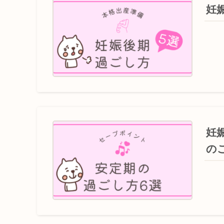
妊
妊
の