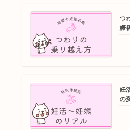
つ
娠
妊
の