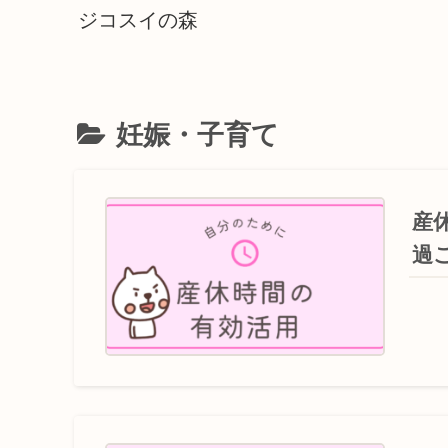
ジコスイの森
妊娠・子育て
産
過